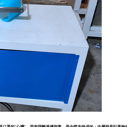
間層是口罩的“心臟”，用來隔離過濾病毒，是由熔布做成的；內層就是貼著臉的