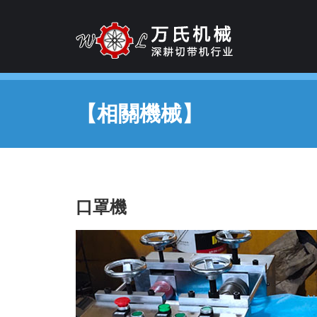
【相關機械】
口罩機