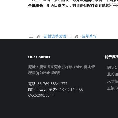
金屬壓條，用過口罩的人，對這兩個配件都有感知

上一篇：
超聲波手套機
下一篇：
皮帶烤箱
Our Contact
關于萬
廠址：廣東省東莞市洪梅鎮(zhèn)堯均管
網(wǎ
理區(qū)均正街9號
萬氏
人才
電話: 86-769-88841377
企業(y
聯(lián)系人: 萬先生13712149455
QQ:529935644