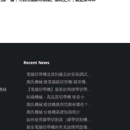
Recent News
電腦切帶機送貨到廠后的安裝調試…
萬氏機械:微電腦裁切管機/裁管機…
機械
【電腦切帶機】最新款商標帶切帶…
紡織機械：高品質切帶機 噪音小
萬氏機械:模切機應用范圍有哪些？…
萬氏機械:分條機基礎知識簡介
如何使用膠帶切割器（膠帶切割機…
最全電腦切帶機的常見故障問題幾…