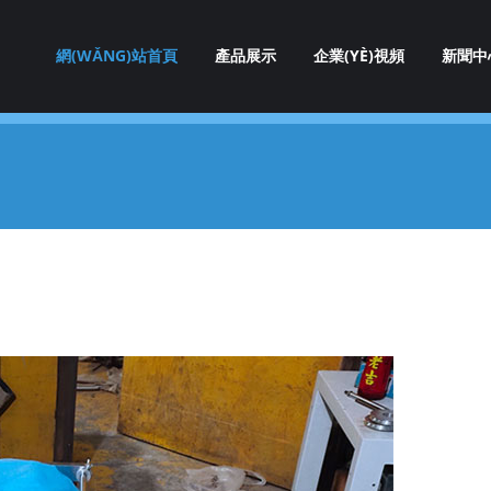
網(WǍNG)站首頁
產品展示
企業(YÈ)視頻
新聞中