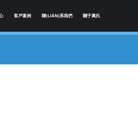
心
客戶案例
聯(LIÁN)系我們
關于萬氏