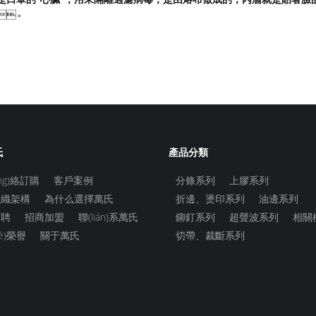
。
氏
產品分類
ng)絡訂購
客戶案例
分條系列
上膠系列
組織架構
為什么選擇萬氏
折邊、燙印系列
油邊系列
招聘
招商加盟
聯(lián)系萬氏
鉚釘系列
超聲波系列
相關
è)榮譽
關于萬氏
切帶、裁斷系列