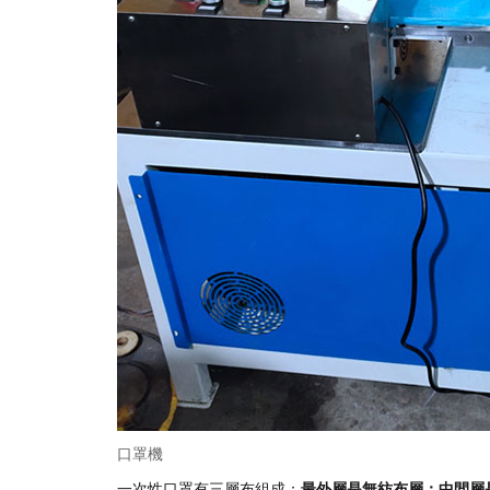
口罩機
一次性口罩有三層布組成：
最外層是無紡布層；中