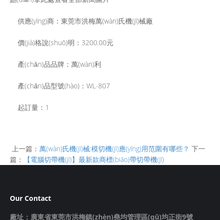
供應(yīng)商：東莞市洪梅萬(wàn)氏機(jī)械廠
價(jià)格說(shuō)明：3200.00元
產(chǎn)品品牌：萬(wàn)利
產(chǎn)品型號(hào)：WL-807
起訂量：1
上一篇：
萬(wàn)氏機(jī)械:模切機(jī)應(yīng)用范圍有哪些？
下一
篇：
【電腦切帶機(jī)】最新款商標(biāo)帶切帶機(jī)
Our Contact
廠址：廣東省東莞市洪梅鎮(zhèn)堯均管理區(qū)均正街9號